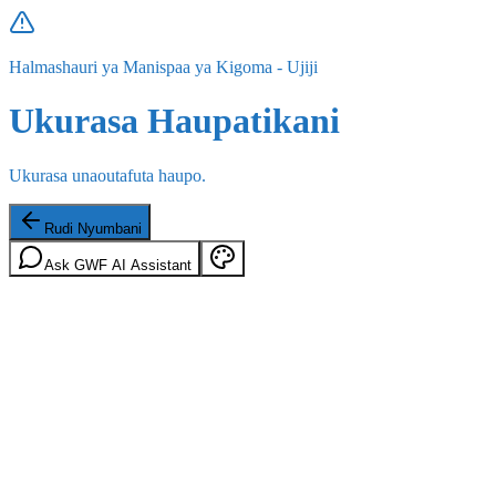
Halmashauri ya Manispaa ya Kigoma - Ujiji
Ukurasa Haupatikani
Ukurasa unaoutafuta haupo.
Rudi Nyumbani
Ask GWF AI Assistant