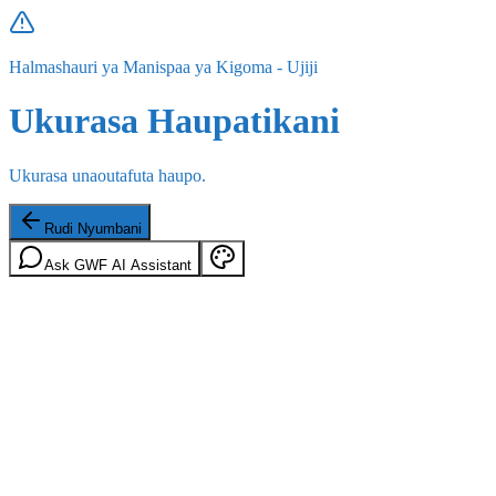
Halmashauri ya Manispaa ya Kigoma - Ujiji
Ukurasa Haupatikani
Ukurasa unaoutafuta haupo.
Rudi Nyumbani
Ask GWF AI Assistant