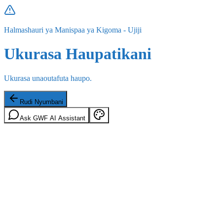
Halmashauri ya Manispaa ya Kigoma - Ujiji
Ukurasa Haupatikani
Ukurasa unaoutafuta haupo.
Rudi Nyumbani
Ask GWF AI Assistant